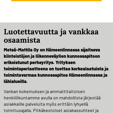
Luotettavuutta ja vankkaa
osaamista
Metsä-Mattila Oy on Hämeenlinnassa sijaitseva
kiinteistöjen ja liikenneväylien kunnossapitoon
erikoistunut perheyritys. Yrityksen
toimintaperiaatteena on tuottaa korkealaatuista ja
toimintavarmaa kunnossapitoa Hämeenlinnassa ja
lähialueilla.
Vankan kokemuksen ja ammattitaitoisen
henkilökuntamme avulla on mahdollista järjestää
asiakkaille palveluita myös erittäin lyhyellä
toimitusajalla. Pitkäkestoiset asiakassuhteet ja